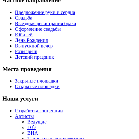
Частное направление
Предложение руки и сердца
Свадьба
Выездная регистрация брака
Оформление свадьбы
Юбилей
День Рождения
Выпускной вечер
Розыгрыш
Детский праздник
Места проведения
Закрытые площадки
Открытые площадки
Наши услуги
Разработка концепции
Артисты
Ведущие
DJ`s
ВИА
Танцевальные коллективы