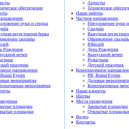
исты
Артисты
ническое обеспечение
Техническое обеспе
боты
Наши работы
направление
Частное направление
дложение руки и сердца
Предложение руки и
дьба
Свадьба
здная регистрация брака
Выездная регистраци
рмление свадьбы
Оформление свадьб
илей
Юбилей
ь Рождения
День Рождения
ускной вечер
Выпускной вечер
ыгрыш
Розыгрыш
ский праздник
Детский праздник
ивное направление
Корпоративное направлен
 Brand Events
PR, Brand Events
овые мероприятия
Деловые мероприят
поративные мероприятия
Корпоративные мер
иенты
Наши клиенты
Шатры
оведения
Места проведения
рытые площадки
Закрытые площадки
рытые площадки
Открытые площадки
Видео
Контакты