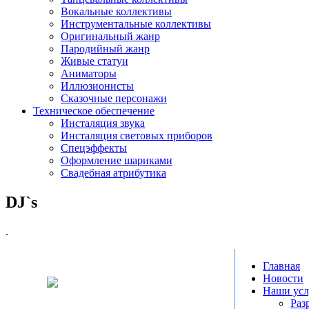
Вокальные коллективы
Инструментальные коллективы
Оригинальный жанр
Пародийный жанр
Живые статуи
Аниматоры
Иллюзионисты
Сказочные персонажи
Техническое обеспечение
Инсталяция звука
Инсталяция световых приборов
Спецэффекты
Оформление шариками
Свадебная атрибутика
DJ`s
.
Главная
Новости
Наши усл
Раз