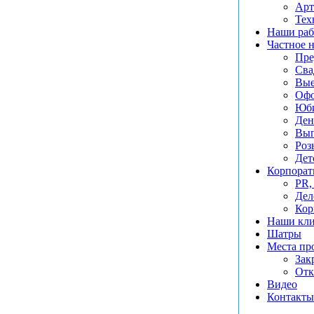
Арт
Тех
Наши ра
Частное 
Пре
Сва
Вые
Офо
Юб
Ден
Вып
Роз
Дет
Корпорат
PR,
Дел
Кор
Наши кл
Шатры
Места пр
Зак
Отк
Видео
Контакты