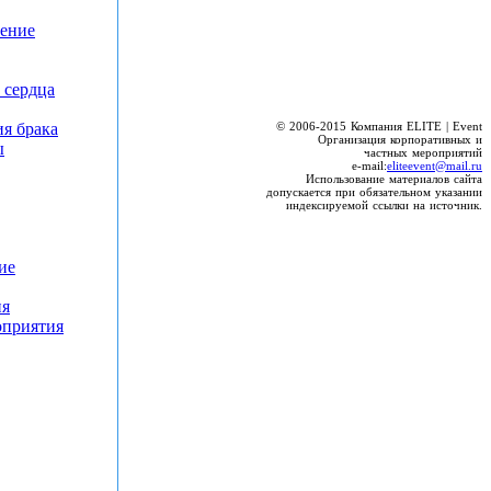
чение
 сердца
я брака
© 2006-2015 Компания ELITE | Event
Организация корпоративных и
ы
частных мероприятий
e-mail:
eliteevent@mail.ru
Использование материалов сайта
допускается при обязательном указании
индексируемой ссылки на источник.
ие
ия
оприятия